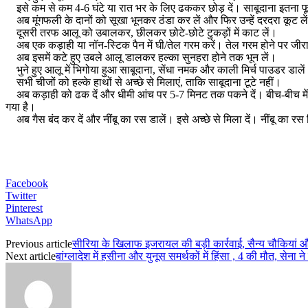
इसे कम से कम 4-6 घंटे या रात भर के लिए ढककर छोड़ दें। साबूदाना इतना फूल
अब मूंगफली के दानों को सूखा भूनकर ठंडा कर लें और फिर उन्हें दरदरा कूट ले
दूसरी तरफ आलू को उबालकर, छीलकर छोटे-छोटे टुकड़ों में काट लें।
अब एक कड़ाही या नॉन-स्टिक पैन में घी/तेल गरम करें। तेल गरम होने पर जीर
अब इसमें कटे हुए उबले आलू डालकर हल्का सुनहरा होने तक भून लें।
भुने हुए आलू में भिगोया हुआ साबूदाना, सेंधा नमक और काली मिर्च पाउडर डाले
सभी चीजों को हल्के हाथों से अच्छे से मिलाएं, ताकि साबूदाना टूटे नहीं।
अब कड़ाही को ढक दें और धीमी आंच पर 5-7 मिनट तक पकने दें। बीच-बीच में ए
गया है।
अब गैस बंद कर दें और नींबू का रस डालें। इसे अच्छे से मिला दें। नींबू का र
Facebook
Twitter
Pinterest
WhatsApp
Previous article
सीरिया के खिलाफ इजरायल की बड़ी कार्रवाई, सैन्य चौकियां
Next article
बांग्लादेश में हसीना और युनूस समर्थकों में हिंसा , 4 की मौत, सेना 