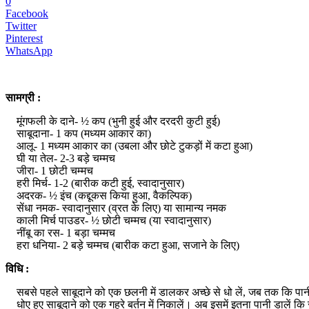
0
Facebook
Twitter
Pinterest
WhatsApp
सामग्री :
मूंगफली के दाने- ½ कप (भुनी हुई और दरदरी कुटी हुई)
साबूदाना- 1 कप (मध्यम आकार का)
आलू- 1 मध्यम आकार का (उबला और छोटे टुकड़ों में कटा हुआ)
घी या तेल- 2-3 बड़े चम्मच
जीरा- 1 छोटी चम्मच
हरी मिर्च- 1-2 (बारीक कटी हुई, स्वादानुसार)
अदरक- ½ इंच (कद्दूकस किया हुआ, वैकल्पिक)
सेंधा नमक- स्वादानुसार (व्रत के लिए) या सामान्य नमक
काली मिर्च पाउडर- ½ छोटी चम्मच (या स्वादानुसार)
नींबू का रस- 1 बड़ा चम्मच
हरा धनिया- 2 बड़े चम्मच (बारीक कटा हुआ, सजाने के लिए)
विधि :
सबसे पहले साबूदाने को एक छलनी में डालकर अच्छे से धो लें, जब तक कि पानी
धोए हुए साबूदाने को एक गहरे बर्तन में निकालें। अब इसमें इतना पानी डालें 