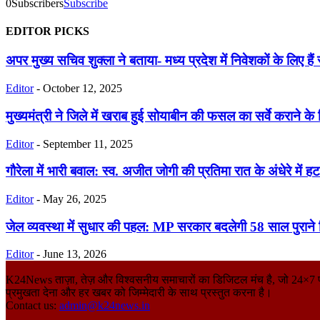
0
Subscribers
Subscribe
EDITOR PICKS
अपर मुख्य सचिव शुक्ला ने बताया- मध्य प्रदेश में निवेशकों के लिए हैं 
Editor
-
October 12, 2025
मुख्यमंत्री ने जिले में खराब हुई सोयाबीन की फसल का सर्वे कराने के द
Editor
-
September 11, 2025
गौरेला में भारी बवाल: स्व. अजीत जोगी की प्रतिमा रात के अंधेरे में हट
Editor
-
May 26, 2025
जेल व्यवस्था में सुधार की पहल: MP सरकार बदलेगी 58 साल पुराने नि
Editor
-
June 13, 2026
K24News ताज़ा, तेज़ और विश्वसनीय समाचारों का डिजिटल मंच है, जो 24×7 पाठकों 
प्रमुखता देना और हर खबर को जिम्मेदारी के साथ प्रस्तुत करना है।
Contact us:
admin@k24news.in