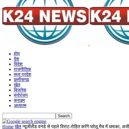
होम
देश
विदेश
राजनीतिक
मध्य प्रदेश
छत्तीसगढ़
खेल
बिज़नेस
मनोरंजन
क्राइम
अध्यात्म
Home
खेल
न्यूजीलैंड वनडे से पहले विराट-रोहित करेंगे घरेलू मैच में धमाका, 