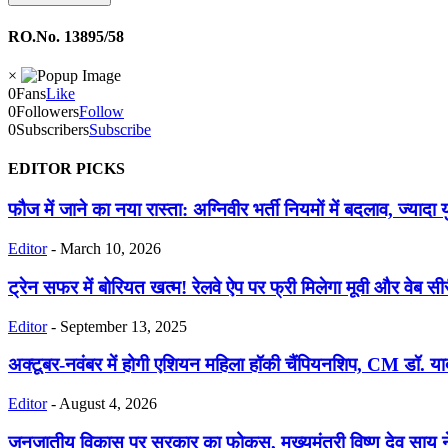
RO.No. 13895/58
×
0
Fans
Like
0
Followers
Follow
0
Subscribers
Subscribe
EDITOR PICKS
फौज में जाने का नया रास्ता: अग्निवीर भर्ती नियमों में बदलाव, ज्यादा 
Editor
-
March 10, 2026
ट्रेन सफर में बोरियत खत्म! रेलवे ऐप पर फ्री मिलेगा मूवी और वेब सी
Editor
-
September 13, 2025
अक्टूबर-नवंबर में होगी एशियन महिला हॉकी चैंपियनशिप, CM डॉ. या
Editor
-
August 4, 2026
जनजातीय विकास पर सरकार का फोकस, मुख्यमंत्री विष्णु देव साय ने 