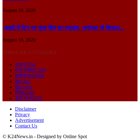
August 10, 2026
-काशी में दिन भर गूंजा शिव का उद्घोष, अयोध्या भी शिवमय...
August 10, 2026
POPULAR CATEGORY
राज्य
23764
मध्य प्रदेश
17283
छत्तीसगढ़
10906
देश
7442
खेल
4454
विदेश
2849
डेली न्यूज़
2678
Disclaimer
Privacy
Advertisement
Contact Us
© K24News.in - Designed by Online Spot