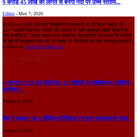
9 करोड़ 45 लाख की लागत से बनेगा नदी पर उच्च स्तरीय...
Editor
-
May 7, 2026
K24News ताज़ा, तेज़ और विश्वसनीय समाचारों का डिजिटल मंच है, जो
24×7 पाठकों तक देश, प्रदेश और समाज से जुड़ी महत्वपूर्ण खबरें पहुँचाने के
लिए समर्पित है। हमारा उद्देश्य तथ्य आधारित पत्रकारिता के माध्यम से जनहित
के मुद्दों को प्रमुखता देना और हर खबर को जिम्मेदारी के साथ प्रस्तुत करना है।
Contact us:
admin@k24news.in
EVEN MORE NEWS
6 अगस्त 2026 का राशिफल: 12 राशियों का भविष्यफल, करियर,
कारोबार,...
August 6, 2026
देश में अव्वलः 38.8 मिलियन मीट्रिक टन दुग्ध उत्पादन के साथ...
August 5, 2026