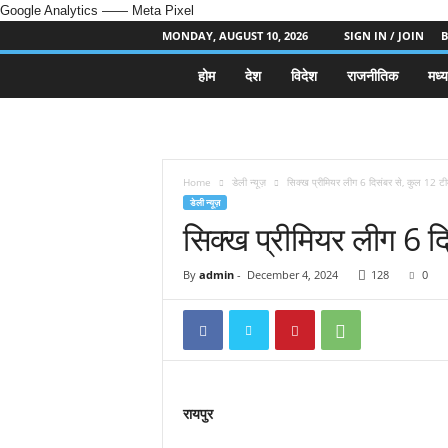
Google Analytics
—— Meta Pixel
MONDAY, AUGUST 10, 2026
SIGN IN / JOIN
B
होम
देश
विदेश
राजनीतिक
मध्य
k
2
4
Home
डेली न्यूज़
सिक्ख प्रीमियर लीग 6 दिसंबर से, कुल 12 टीमें
डेली न्यूज़
n
सिक्ख प्रीमियर लीग 6 दिस
e
By
admin
-
December 4, 2024
128
0
w
s
.
रायपुर
i