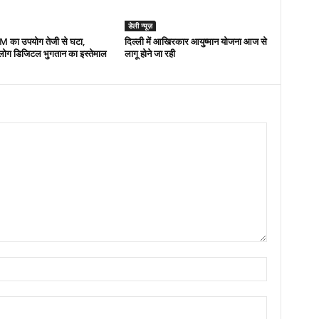
डेली न्यूज़
TM का उपयोग तेजी से घटा,
द‍िल्‍ली में आख‍िरकार आयुष्‍मान योजना आज से
 लोग डिजिटल भुगतान का इस्तेमाल
लागू होने जा रही