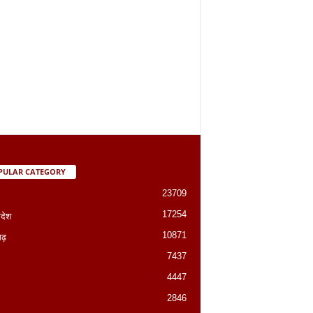
PULAR CATEGORY
23709
17254
रदेश
10871
गढ़
7437
4447
2846