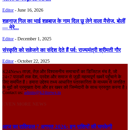
Editor
-
June 16, 2026
शहनाज़ गिल का भाई शहबाज़ के नाम दिल छू लेने वाला मैसेज, बोलीं
— मेरे...
Editor
-
December 1, 2025
संस्कृति को सहेजने का संदेश देते हैं पर्व: राज्यमंत्री श्रीमती गौर
Editor
-
October 22, 2025
K24News ताज़ा, तेज़ और विश्वसनीय समाचारों का डिजिटल मंच है, जो
24×7 पाठकों तक देश, प्रदेश और समाज से जुड़ी महत्वपूर्ण खबरें पहुँचाने के
लिए समर्पित है। हमारा उद्देश्य तथ्य आधारित पत्रकारिता के माध्यम से जनहित
के मुद्दों को प्रमुखता देना और हर खबर को जिम्मेदारी के साथ प्रस्तुत करना है।
Contact us:
admin@k24news.in
EVEN MORE NEWS
आज का राशिफल 7 अगस्त 2026: इन राशियों की चमकेगी