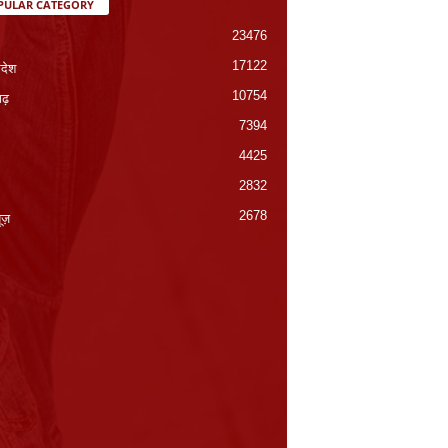
PULAR CATEGORY
23476
17122
रदेश
10754
गढ़
7394
4425
2832
2678
यूज़