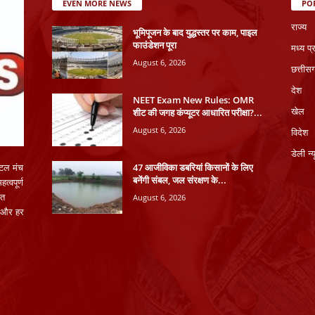
EVEN MORE NEWS
PO
राज्य
भूमिपूजन के बाद युद्धस्तर पर काम, पाइल
फाउंडेशन पूरा
मध्य प्
August 6, 2026
छत्तीस
देश
NEET Exam New Rules: OMR
शीट की जगह कंप्यूटर आधारित परीक्षा?...
खेल
August 6, 2026
विदेश
डेली न्
47 आजीविका डबरियां किसानों के लिए
टल मंच
बनेंगी संबल, जल संरक्षण के...
्वपूर्ण
August 6, 2026
ित
ना और हर