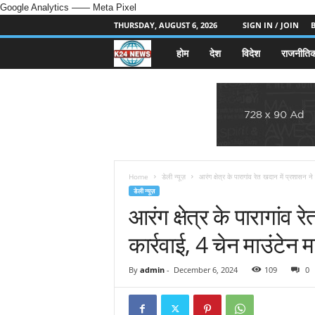
Google Analytics
—— Meta Pixel
THURSDAY, AUGUST 6, 2026
SIGN IN / JOIN
होम
देश
विदेश
राजनीति
k
2
4
n
e
Home
डेली न्यूज़
आरंग क्षेत्र के पारागांव रेत खदान में प्रशासन ने 
डेली न्यूज़
आरंग क्षेत्र के पारागांव 
w
कार्रवाई, 4 चेन माउंटेन 
s
.
By
admin
-
December 6, 2024
109
0
i