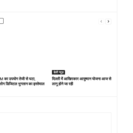
डेली न्यूज़
TM का उपयोग तेजी से घटा,
द‍िल्‍ली में आख‍िरकार आयुष्‍मान योजना आज से
 लोग डिजिटल भुगतान का इस्तेमाल
लागू होने जा रही