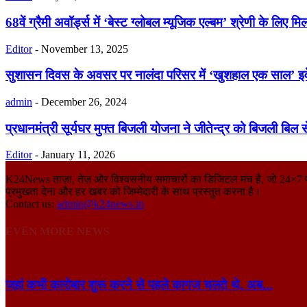
68वें ग्रैमी अवॉर्ड्स में ‘बेस्ट ग्लोबल म्यूजिक एल्बम’ श्रेणी के लिए म
Editor
-
November 13, 2025
सुशासन दिवस के अवसर पर नालंदा परिसर में ‘खुशहाल एक साल’ इवे
admin
-
December 26, 2024
प्रधानमंत्री सूर्यघर मुफ्त बिजली योजना ने जीतेन्द्र को बिजली बिल 
Editor
-
January 11, 2026
K24News ताज़ा, तेज़ और विश्वसनीय समाचारों का डिजिटल मंच है, जो 24×7 पाठकों 
प्रमुखता देना और हर खबर को जिम्मेदारी के साथ प्रस्तुत करना है।
Contact us:
admin@k24news.in
EVEN MORE NEWS
जहां कभी कारोबार शुरू करने से पहले कागज चलते थे, अब...