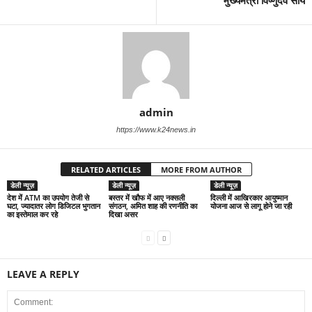
मुख्यमंत्री विष्णुदेव साय
admin
https://www.k24news.in
RELATED ARTICLES
MORE FROM AUTHOR
डेली न्यूज़
डेली न्यूज़
डेली न्यूज़
देश में ATM का उपयोग तेजी से
बस्तर में खौफ में आए नक्सली
द‍िल्‍ली में आख‍िरकार आयुष्‍मान
घटा, ज्यादातर लोग डिजिटल भुगतान
संगठन, अमित शाह की रणनीति का
योजना आज से लागू होने जा रही
का इस्तेमाल कर रहे
दिखा असर
LEAVE A REPLY