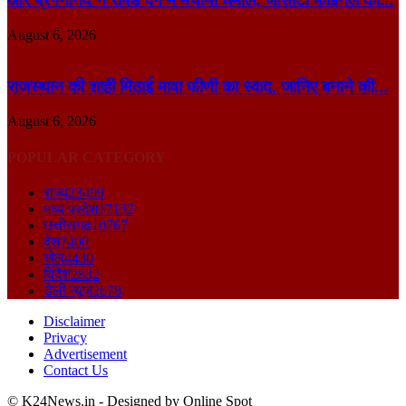
August 6, 2026
राजस्थान की शाही मिठाई मावा फीणी का स्वाद, जानिए बनाने की...
August 6, 2026
POPULAR CATEGORY
राज्य
23499
मध्य प्रदेश
17132
छत्तीसगढ़
10767
देश
7400
खेल
4430
विदेश
2832
डेली न्यूज़
2678
Disclaimer
Privacy
Advertisement
Contact Us
© K24News.in - Designed by Online Spot