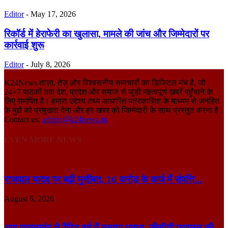
Editor
-
May 17, 2026
रिकॉर्ड में हेराफेरी का खुलासा, मामले की जांच और जिम्मेदारों पर
कार्रवाई शुरू
Editor
-
July 8, 2026
K24News ताज़ा, तेज़ और विश्वसनीय समाचारों का डिजिटल मंच है, जो
24×7 पाठकों तक देश, प्रदेश और समाज से जुड़ी महत्वपूर्ण खबरें पहुँचाने के
लिए समर्पित है। हमारा उद्देश्य तथ्य आधारित पत्रकारिता के माध्यम से जनहित
के मुद्दों को प्रमुखता देना और हर खबर को जिम्मेदारी के साथ प्रस्तुत करना है।
Contact us:
admin@k24news.in
EVEN MORE NEWS
राजपाल यादव पर बढ़ी मुसीबत, 16 करोड़ के कर्ज में संपत्ति...
August 6, 2026
आर प्रगनानंद ने रैपिड वर्ग में मचाया धमाल, जीसीटी फाइनल की...