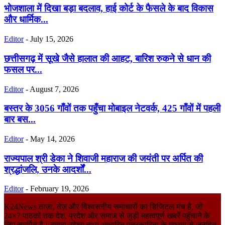
भोजशाला में दिखा बड़ा बदलाव, हाई कोर्ट के फैसले के बाद विकास
और धार्मिक...
Editor
-
July 15, 2026
छत्तीसगढ़ में सूखे जैसे हालात की आहट, बारिश रुकने से धान की
फसल पर...
Editor
-
August 7, 2026
बस्तर के 3056 गाँवों तक पहुँचा मोबाइल नेटवर्क, 425 गाँवों में पहली
बार बस...
Editor
-
May 14, 2026
राज्यपाल श्री डेका ने शिवाजी महाराज की जयंती पर अर्पित की
श्रद्धांजलि, उनके आदर्शों...
Editor
-
February 19, 2026
K24News ताज़ा, तेज़ और विश्वसनीय समाचारों का डिजिटल मंच है, जो
24×7 पाठकों तक देश, प्रदेश और समाज से जुड़ी महत्वपूर्ण खबरें पहुँचाने के
लिए समर्पित है। हमारा उद्देश्य तथ्य आधारित पत्रकारिता के माध्यम से जनहित