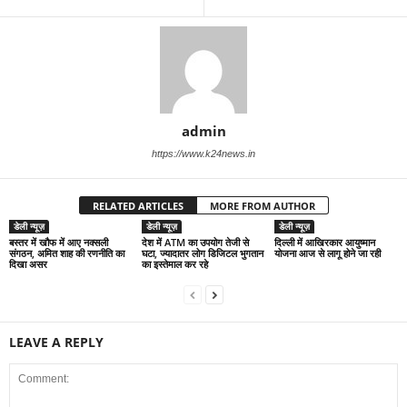
admin
https://www.k24news.in
RELATED ARTICLES
MORE FROM AUTHOR
डेली न्यूज़
डेली न्यूज़
डेली न्यूज़
बस्तर में खौफ में आए नक्सली
देश में ATM का उपयोग तेजी से
द‍िल्‍ली में आख‍िरकार आयुष्‍मान
संगठन, अमित शाह की रणनीति का
घटा, ज्यादातर लोग डिजिटल भुगतान
योजना आज से लागू होने जा रही
दिखा असर
का इस्तेमाल कर रहे
LEAVE A REPLY