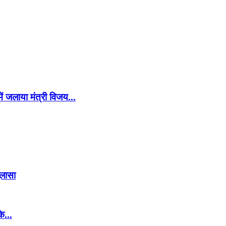
ं जलाया मंत्री विजय...
ुलासा
े...