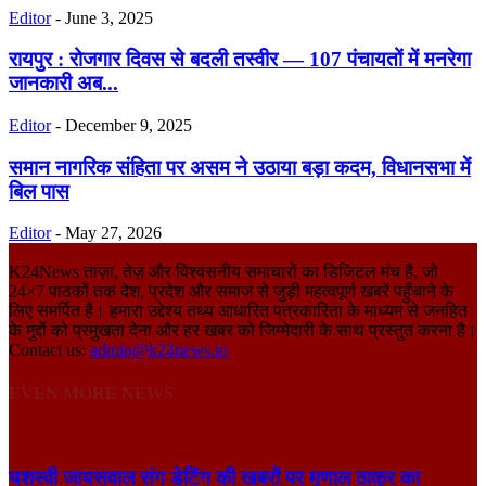
Editor
-
June 3, 2025
रायपुर : रोजगार दिवस से बदली तस्वीर — 107 पंचायतों में मनरेगा
जानकारी अब...
Editor
-
December 9, 2025
समान नागरिक संहिता पर असम ने उठाया बड़ा कदम, विधानसभा में
बिल पास
Editor
-
May 27, 2026
K24News ताज़ा, तेज़ और विश्वसनीय समाचारों का डिजिटल मंच है, जो
24×7 पाठकों तक देश, प्रदेश और समाज से जुड़ी महत्वपूर्ण खबरें पहुँचाने के
लिए समर्पित है। हमारा उद्देश्य तथ्य आधारित पत्रकारिता के माध्यम से जनहित
के मुद्दों को प्रमुखता देना और हर खबर को जिम्मेदारी के साथ प्रस्तुत करना है।
Contact us:
admin@k24news.in
EVEN MORE NEWS
यशस्वी जायसवाल संग डेटिंग की खबरों पर मृणाल ठाकुर का