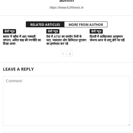
admin
https://www.k24news.in
RELATED ARTICLES
MORE FROM AUTHOR
डेली न्यूज़
डेली न्यूज़
डेली न्यूज़
बस्तर में खौफ में आए नक्सली
देश में ATM का उपयोग तेजी से
द‍िल्‍ली में आख‍िरकार आयुष्‍मान
संगठन, अमित शाह की रणनीति का
घटा, ज्यादातर लोग डिजिटल भुगतान
योजना आज से लागू होने जा रही
दिखा असर
का इस्तेमाल कर रहे
LEAVE A REPLY