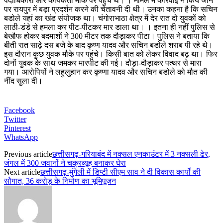
पदाधिकारी और कार्यकर्ता मौके पर पहुंचे थे। । मामले में कार्रवाई न किये जाने
पर रायपुर में बड़ा प्रदर्शन करने की चेतावनी दी थी। उनका कहना है कि सचिन
बडोले यहां का खंड संयोजक था। चंगोराभाठा क्षेत्र में देर रात दो युवकों को
लाठी-डंडे से हमला कर पीट-पीटकर मार डाला था। । इतना ही नहीं पुलिस से
बेखौफ होकर बदमाशों ने 300 मीटर तक दौड़ाकर पीटा। पुलिस ने बताया कि
बीती रात साढ़े दस बजे के बाद कृष्ण यादव और सचिन बडोले शराब पी रहे थे।
इस दौरान कुछ युवक मौके पर पहुंचे। किसी बात को लेकर विवाद बढ़ था। फिर
दोनों युवक के साथ जमकर मारपीट की गई। दौड़ा-दौड़ाकर पत्थर से मारा
गया। आरोपियों ने लहुलुहान कर कृष्णा यादव और सचिन बडोले को मौत की
नींद सुला दी।
Facebook
Twitter
Pinterest
WhatsApp
Previous article
छत्तीसगढ़-गरियाबंद में नक्सल एनकाउंटर में 3 नक्सली ढेर,
जंगल में 300 जवानों ने चक्रव्यूह बनाकर घेरा
Next article
छत्तीसगढ़-मुंगेली में डिप्टी सीएम साव ने दी विकास कार्यों की
सौगात, 36 करोड़ के निर्माण का भूमिपूजन