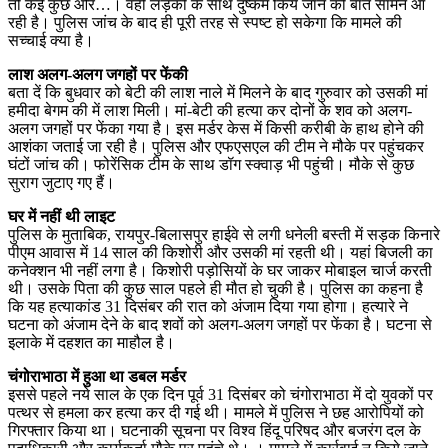
तो कई कुछ और…। वहीं लड़की के साथ दुष्कर्म किये जाने की बात सामने आ
रही है। पुलिस जांच के बाद ही पूरी तरह से स्पष्ट हो सकेगा कि मामले की
सच्चाई क्या है।
लाश अलग-अलग जगहों पर फेंकी
बता दें कि बुधवार को बेटी की लाश नाले में मिलने के बाद गुरुवार को उसकी मां
हमीदा बेगम की में लाश मिली। मां-बेटी की हत्या कर दोनों के शव को अलग-
अलग जगहों पर फेंका गया है। इस मर्डर केस में किसी करीबी के हाथ होने की
आशंका जताई जा रही है। पुलिस और एफएसएल की टीम ने मौके पर पहुंचकर
घंटों जांच की। फोरेंसिक टीम के साथ डॉग स्क्वाड़ भी पहुंची। मौके से कुछ
सुराग जुटाए गए हैं।
घर में नहीं थी लाइट
पुलिस के मुताबिक, रायपुर-बिलासपुर हाईवे से लगी धनेली बस्ती में सड़क किनारे
पीएम आवास में 14 साल की किशोरी और उसकी मां रहती थी। यहां बिजली का
कनेक्शन भी नहीं लगा है। किशोरी पड़ोसियों के घर जाकर मोबाइल चार्ज करती
थी। उसके पिता की कुछ साल पहले ही मौत हो चुकी है। पुलिस का कहना है
कि यह हत्याकांड 31 दिसंबर की रात को अंजाम दिया गया होगा। हत्यारे ने
घटना को अंजाम देने के बाद शवों को अलग-अलग जगहों पर फेंका है। घटना से
इलाके में दहशत का माहौल है।
चंगोराभाठा में हुआ था डबल मर्डर
इससे पहले नये साल के एक दिन पूर्व 31 दिसंबर को चंगोराभाठा में दो युवकों पर
पत्थर से हमला कर हत्या कर दी गई थी। मामले में पुलिस ने छह आरोपियों को
गिरफ्तार किया था। घटनाकी सूचना पर विश्व हिंदू परिषद और बजरंग दल के