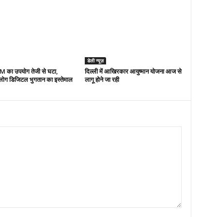
डेली न्यूज़
TM का उपयोग तेजी से घटा,
द‍िल्‍ली में आख‍िरकार आयुष्‍मान योजना आज से
 लोग डिजिटल भुगतान का इस्तेमाल
लागू होने जा रही