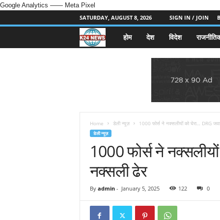
Google Analytics
—— Meta Pixel
SATURDAY, AUGUST 8, 2026
SIGN IN / JOIN
होम
देश
विदेश
राजनीति
k
2
4
n
e
Home
डेली न्यूज़
1000 फोर्स ने नक्सलीयों को घेरा… DRG जवा
डेली न्यूज़
1000 फोर्स ने नक्सलीय
w
नक्सली ढेर
s
.
By
admin
-
January 5, 2025
122
0
i