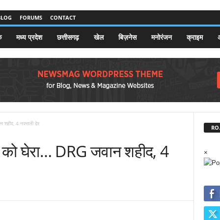
BLOG
FORUMS
CONTACT
क
मध्य प्रदेश
छत्तीसगढ़
खेल
बिज़नेस
मनोरंजन
क्राइम
अ
न शहीद, 4 नक्सली ढेर
RO.
ों को घेरा… DRG जवान शहीद, 4
×