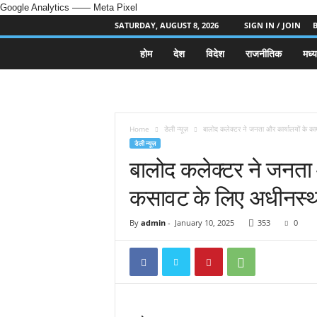
Google Analytics
—— Meta Pixel
SATURDAY, AUGUST 8, 2026
SIGN IN / JOIN
होम
देश
विदेश
राजनीतिक
मध्य
k
2
4
Home
डेली न्यूज़
बालोद कलेक्टर ने जनता और कार्यालयों के का
डेली न्यूज़
n
बालोद कलेक्टर ने जनता 
e
कसावट के लिए अधीनस्थ अ
w
By
admin
-
January 10, 2025
353
0
s
.
i