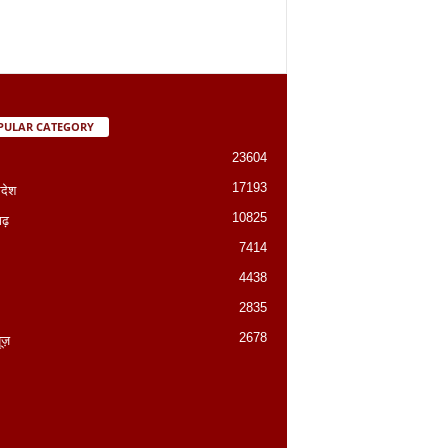
PULAR CATEGORY
23604
17193
रदेश
10825
गढ़
7414
4438
2835
2678
यूज़