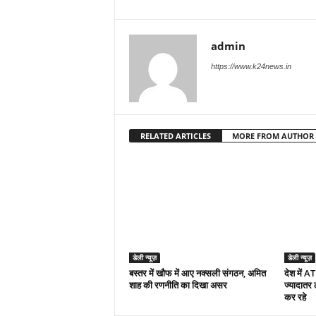
admin
https://www.k24news.in
RELATED ARTICLES
MORE FROM AUTHOR
डेली न्यूज़
डेली न्यूज़
बस्तर में खौफ में आए नक्सली संगठन, अमित
देश में A
शाह की रणनीति का दिखा असर
ज्यादातर
कर रहे