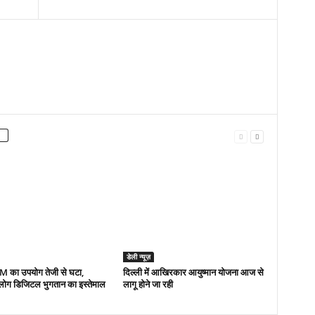
डेली न्यूज़
TM का उपयोग तेजी से घटा,
द‍िल्‍ली में आख‍िरकार आयुष्‍मान योजना आज से
 लोग डिजिटल भुगतान का इस्तेमाल
लागू होने जा रही