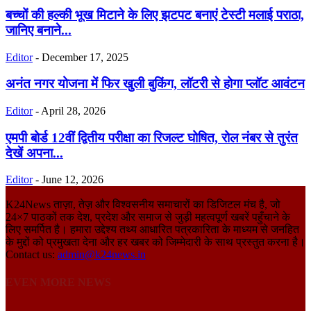
बच्चों की हल्की भूख मिटाने के लिए झटपट बनाएं टेस्टी मलाई पराठा,
जानिए बनाने...
Editor
-
December 17, 2025
अनंत नगर योजना में फिर खुली बुकिंग, लॉटरी से होगा प्लॉट आवंटन
Editor
-
April 28, 2026
एमपी बोर्ड 12वीं द्वितीय परीक्षा का रिजल्ट घोषित, रोल नंबर से तुरंत
देखें अपना...
Editor
-
June 12, 2026
K24News ताज़ा, तेज़ और विश्वसनीय समाचारों का डिजिटल मंच है, जो
24×7 पाठकों तक देश, प्रदेश और समाज से जुड़ी महत्वपूर्ण खबरें पहुँचाने के
लिए समर्पित है। हमारा उद्देश्य तथ्य आधारित पत्रकारिता के माध्यम से जनहित
के मुद्दों को प्रमुखता देना और हर खबर को जिम्मेदारी के साथ प्रस्तुत करना है।
Contact us:
admin@k24news.in
EVEN MORE NEWS