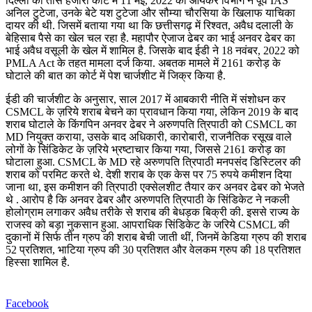
दिल्ली की तीस हजारी कोर्ट में 11 मई, 2022 को आयकर विभाग ने पूर्व IAS
अनिल टुटेजा, उनके बेटे यश टुटेजा और सौम्या चौरसिया के खिलाफ याचिका
दायर की थी. जिसमें बताया गया था कि छत्तीसगढ़ में रिश्वत, अवैध दलाली के
बेहिसाब पैसे का खेल चल रहा है. महापौर ऐजाज ढेबर का भाई अनवर ढेबर का
भाई अवैध वसूली के खेल में शामिल है. जिसके बाद ईडी ने 18 नवंबर, 2022 को
PMLA Act के तहत मामला दर्ज किया. अबतक मामले में 2161 करोड़ के
घोटाले की बात का कोर्ट में पेश चार्जशीट में जिक्र किया है.
ईडी की चार्जशीट के अनुसार, साल 2017 में आबकारी नीति में संशोधन कर
CSMCL के ज़रिये शराब बेचने का प्रावधान किया गया, लेकिन 2019 के बाद
शराब घोटाले के किंगपिन अनवर ढेबर ने अरुणपति त्रिपाठी को CSMCL का
MD नियुक्त कराया, उसके बाद अधिकारी, कारोबारी, राजनैतिक रसूख वाले
लोगों के सिंडिकेट के ज़रिये भ्रष्टाचार किया गया, जिससे 2161 करोड़ का
घोटाला हुआ. CSMCL के MD रहे अरुणपति त्रिपाठी मनपसंद डिस्टिलर की
शराब को परमिट करते थे. देशी शराब के एक केस पर 75 रुपये कमीशन दिया
जाना था, इस कमीशन की त्रिपाठी एक्सेलशीट तैयार कर अनवर ढेबर को भेजते
थे . आरोप है कि अनवर ढेबर और अरुणपति त्रिपाठी के सिंडिकेट ने नकली
होलोग्राम लगाकर अवैध तरीके से शराब की बेधड़क बिक्री की. इससे राज्य के
राजस्व को बड़ा नुकसान हुआ. आपराधिक सिंडिकेट के जरिये CSMCL की
दुकानों में सिर्फ तीन ग्रुप की शराब बेची जाती थीं, जिनमें केडिया ग्रुप की शराब
52 प्रतिशत, भाटिया ग्रुप की 30 प्रतिशत और वेलकम ग्रुप की 18 प्रतिशत
हिस्सा शामिल है.
Facebook