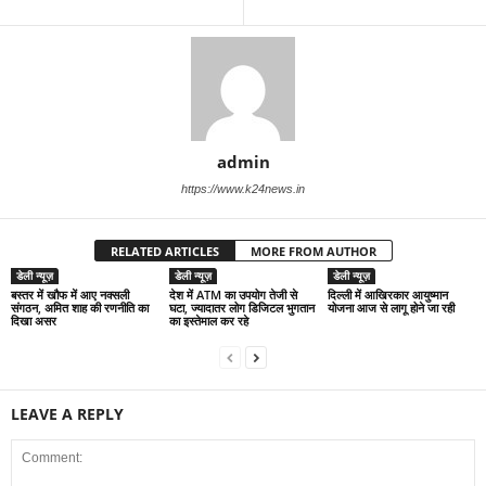
admin
https://www.k24news.in
RELATED ARTICLES
MORE FROM AUTHOR
डेली न्यूज़
डेली न्यूज़
डेली न्यूज़
बस्तर में खौफ में आए नक्सली
देश में ATM का उपयोग तेजी से
द‍िल्‍ली में आख‍िरकार आयुष्‍मान
संगठन, अमित शाह की रणनीति का
घटा, ज्यादातर लोग डिजिटल भुगतान
योजना आज से लागू होने जा रही
दिखा असर
का इस्तेमाल कर रहे
LEAVE A REPLY