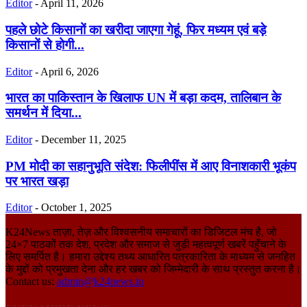
Editor
-
April 11, 2026
पहले छोटे किसानों का खरीदा जाएगा गेहूं, फिर मध्यम एवं बड़े
किसानों से होगी...
Editor
-
April 6, 2026
भारत का पाकिस्तान के खिलाफ UN में बड़ा कदम, तालिबान के
समर्थन में दिया...
Editor
-
December 11, 2025
PM मोदी का सहानुभूति संदेश: फिलीपींस में आए विनाशकारी भूकंप
पर भारत खड़ा
Editor
-
October 1, 2025
K24News ताज़ा, तेज़ और विश्वसनीय समाचारों का डिजिटल मंच है, जो
24×7 पाठकों तक देश, प्रदेश और समाज से जुड़ी महत्वपूर्ण खबरें पहुँचाने के
लिए समर्पित है। हमारा उद्देश्य तथ्य आधारित पत्रकारिता के माध्यम से जनहित
के मुद्दों को प्रमुखता देना और हर खबर को जिम्मेदारी के साथ प्रस्तुत करना है।
Contact us:
admin@k24news.in