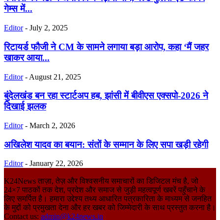
गेम्स में...
Editor
-
July 2, 2025
रिटायर्ड फौजी ने CM के सामने लगाया बड़ा आरोप, कहा ‘मैं जहर
खाकर आया...
Editor
-
August 21, 2025
बुंदेलखंड बन रहा स्टार्टअप हब, झांसी में बीवीएस एक्सपो-2026 ने
दिखाई झलक
Editor
-
March 2, 2026
अखिलेश यादव का बयान: संतों के सम्मान के लिए सपा खड़ी रहेगी
Editor
-
January 22, 2026
K24News ताज़ा, तेज़ और विश्वसनीय समाचारों का डिजिटल मंच है, जो
24×7 पाठकों तक देश, प्रदेश और समाज से जुड़ी महत्वपूर्ण खबरें पहुँचाने के
लिए समर्पित है। हमारा उद्देश्य तथ्य आधारित पत्रकारिता के माध्यम से जनहित
के मुद्दों को प्रमुखता देना और हर खबर को जिम्मेदारी के साथ प्रस्तुत करना है।
Contact us:
admin@k24news.in