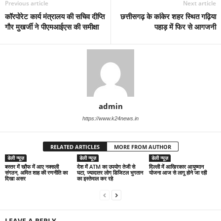
Previous article
Next article
कॉरपोरेट कार्य मंत्रालय की सचिव दीप्ति
छत्तीसगढ़ के कांकेर शहर स्थित गढ़िया
गौर मुखर्जी ने पीएमआईएस की समीक्षा
पहाड़ में फिर से आगजनी
admin
https://www.k24news.in
RELATED ARTICLES
MORE FROM AUTHOR
डेली न्यूज़
डेली न्यूज़
डेली न्यूज़
बस्तर में खौफ में आए नक्सली
देश में ATM का उपयोग तेजी से
द‍िल्‍ली में आख‍िरकार आयुष्‍मान
संगठन, अमित शाह की रणनीति का
घटा, ज्यादातर लोग डिजिटल भुगतान
योजना आज से लागू होने जा रही
दिखा असर
का इस्तेमाल कर रहे
LEAVE A REPLY