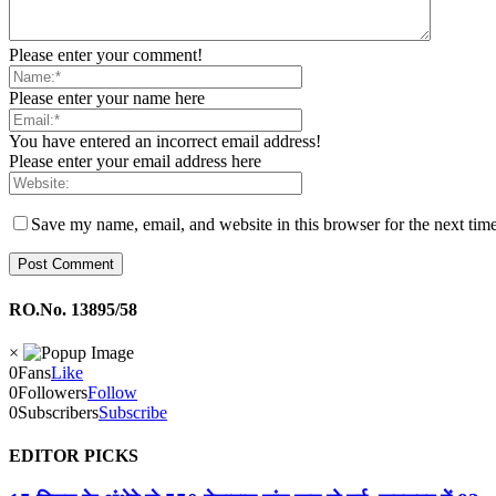
Please enter your comment!
Please enter your name here
You have entered an incorrect email address!
Please enter your email address here
Save my name, email, and website in this browser for the next tim
RO.No. 13895/58
×
0
Fans
Like
0
Followers
Follow
0
Subscribers
Subscribe
EDITOR PICKS