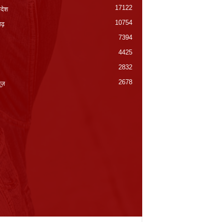
17122
रदेश
10754
गढ़
7394
4425
2832
2678
यूज़