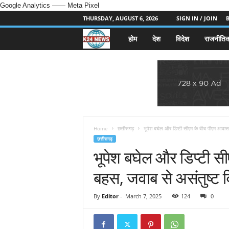
Google Analytics
—— Meta Pixel
THURSDAY, AUGUST 6, 2026
SIGN IN / JOIN
होम
देश
विदेश
राजनीति
k
2
4
n
e
Home
छत्तीसगढ़
भूपेश बघेल और डिप्टी सीएम के बीच पीएम आवास
छत्तीसगढ़
भूपेश बघेल और डिप्टी 
w
बहस, जवाब से असंतुष्ट व
s
.
By
Editor
-
March 7, 2025
124
0
i