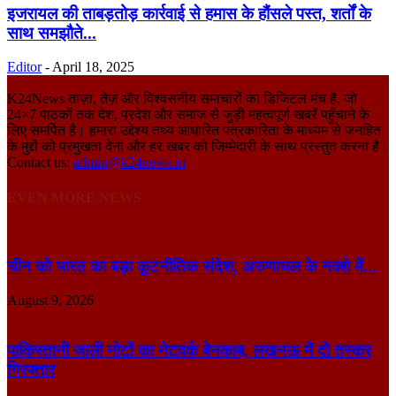
इजरायल की ताबड़तोड़ कार्रवाई से हमास के हौंसले पस्त, शर्तों के
साथ समझौते...
Editor
-
April 18, 2025
K24News ताज़ा, तेज़ और विश्वसनीय समाचारों का डिजिटल मंच है, जो
24×7 पाठकों तक देश, प्रदेश और समाज से जुड़ी महत्वपूर्ण खबरें पहुँचाने के
लिए समर्पित है। हमारा उद्देश्य तथ्य आधारित पत्रकारिता के माध्यम से जनहित
के मुद्दों को प्रमुखता देना और हर खबर को जिम्मेदारी के साथ प्रस्तुत करना है।
Contact us:
admin@k24news.in
EVEN MORE NEWS
चीन को भारत का बड़ा कूटनीतिक संदेश, अरुणाचल के नक्शे में...
August 9, 2026
पाकिस्तानी जाली नोटों का नेटवर्क बेनकाब, लखनऊ में दो तस्कर
गिरफ्तार