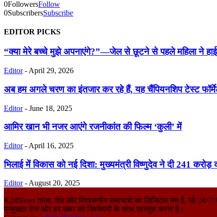
0
Followers
Follow
0
Subscribers
Subscribe
EDITOR PICKS
“क्या मेरे बच्चे मुझे अपनाएंगे?”—जेल से छूटने से पहले महिला ने हाईको
Editor
-
April 29, 2026
अब हम अगले चरण का इंतजार कर रहे हैं, यह चैंपियनशिप टेस्ट फॉर्मे
Editor
-
June 18, 2025
आमिर खान भी नजर आएंगे रजनीकांत की फिल्म ‘कुली’ में
Editor
-
April 16, 2025
भिलाई में विकास को नई दिशा: मुख्यमंत्री विष्णुदेव ने दी 241 करोड़
Editor
-
August 20, 2025
K24News ताज़ा, तेज़ और विश्वसनीय समाचारों का डिजिटल मंच है, जो 24×7 पाठकों 
प्रमुखता देना और हर खबर को जिम्मेदारी के साथ प्रस्तुत करना है।