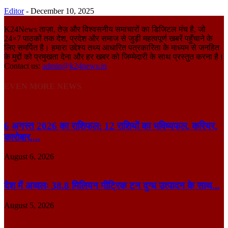
Editor
-
December 10, 2025
K24News ताज़ा, तेज़ और विश्वसनीय समाचारों का डिजिटल मंच है, जो
24×7 पाठकों तक देश, प्रदेश और समाज से जुड़ी महत्वपूर्ण खबरें पहुँचाने के
लिए समर्पित है। हमारा उद्देश्य तथ्य आधारित पत्रकारिता के माध्यम से जनहित
के मुद्दों को प्रमुखता देना और हर खबर को जिम्मेदारी के साथ प्रस्तुत करना है।
Contact us:
admin@k24news.in
EVEN MORE NEWS
6 अगस्त 2026 का राशिफल: 12 राशियों का भविष्यफल, करियर,
कारोबार,...
August 6, 2026
देश में अव्वलः 38.8 मिलियन मीट्रिक टन दुग्ध उत्पादन के साथ...
August 5, 2026