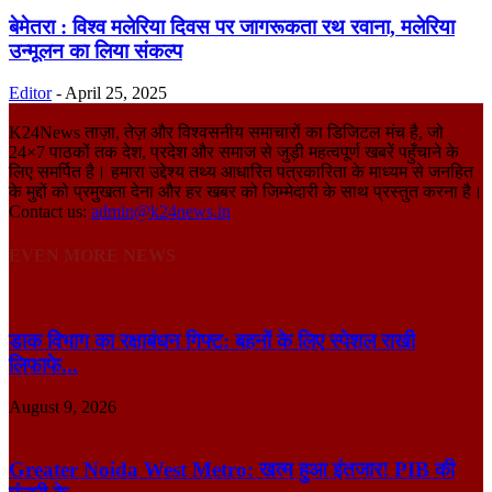
बेमेतरा : विश्व मलेरिया दिवस पर जागरूकता रथ रवाना, मलेरिया
उन्मूलन का लिया संकल्प
Editor
-
April 25, 2025
K24News ताज़ा, तेज़ और विश्वसनीय समाचारों का डिजिटल मंच है, जो
24×7 पाठकों तक देश, प्रदेश और समाज से जुड़ी महत्वपूर्ण खबरें पहुँचाने के
लिए समर्पित है। हमारा उद्देश्य तथ्य आधारित पत्रकारिता के माध्यम से जनहित
के मुद्दों को प्रमुखता देना और हर खबर को जिम्मेदारी के साथ प्रस्तुत करना है।
Contact us:
admin@k24news.in
EVEN MORE NEWS
डाक विभाग का रक्षाबंधन गिफ्ट: बहनों के लिए स्पेशल राखी
लिफाफे...
August 9, 2026
Greater Noida West Metro: खत्म हुआ इंतजार! PIB की