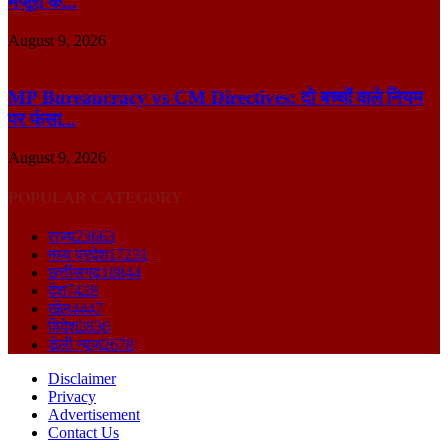
मंजूरी के...
August 9, 2026
MP Bureaucracy vs CM Directives: दो बच्चों वाले नियम
पर फंसा...
August 9, 2026
POPULAR CATEGORY
राज्य
23663
मध्य प्रदेश
17231
छत्तीसगढ़
10844
देश
7428
खेल
4447
विदेश
2836
डेली न्यूज़
2678
Disclaimer
Privacy
Advertisement
Contact Us