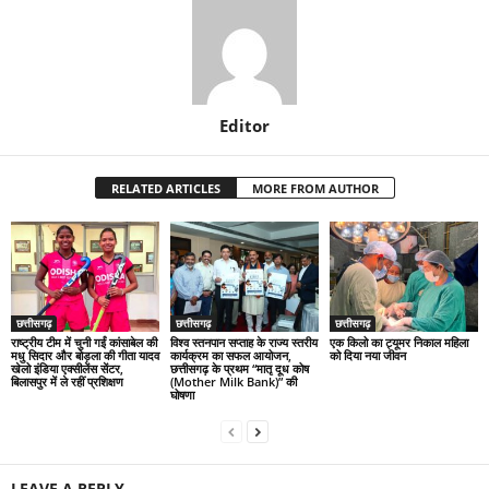
Editor
RELATED ARTICLES
MORE FROM AUTHOR
छत्तीसगढ़
छत्तीसगढ़
छत्तीसगढ़
राष्ट्रीय टीम में चुनी गईं कांसाबेल की
विश्व स्तनपान सप्ताह के राज्य स्तरीय
एक किलो का ट्यूमर निकाल महिला
मधु सिदार और बोड़ला की गीता यादव
कार्यक्रम का सफल आयोजन,
को दिया नया जीवन
खेलो इंडिया एक्सीलेंस सेंटर,
छत्तीसगढ़ के प्रथम “मातृ दूध कोष
बिलासपुर में ले रहीं प्रशिक्षण
(Mother Milk Bank)” की
घोषणा
LEAVE A REPLY