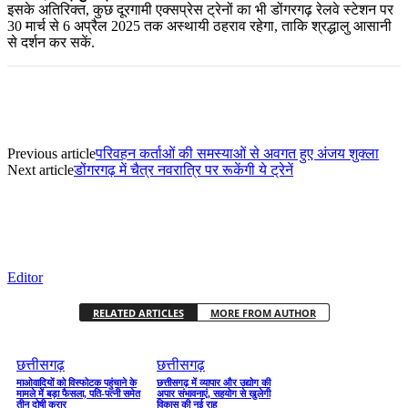
इसके अतिरिक्त, कुछ दूरगामी एक्सप्रेस ट्रेनों का भी डोंगरगढ़ रेलवे स्टेशन पर
30 मार्च से 6 अप्रैल 2025 तक अस्थायी ठहराव रहेगा, ताकि श्रद्धालु आसानी
से दर्शन कर सकें.
Previous article
परिवहन कर्ताओं की समस्याओं से अवगत हुए अंजय शुक्ला
Next article
डोंगरगढ़ में चैत्र नवरात्रि पर रूकेंगी ये ट्रेनें
Editor
RELATED ARTICLES
MORE FROM AUTHOR
छत्तीसगढ़
छत्तीसगढ़
माओवादियों को विस्फोटक पहुंचाने के
छत्तीसगढ़ में व्यापार और उद्योग की
मामले में बड़ा फैसला, पति-पत्नी समेत
अपार संभावनाएं, सहयोग से खुलेगी
तीन दोषी करार
विकास की नई राह