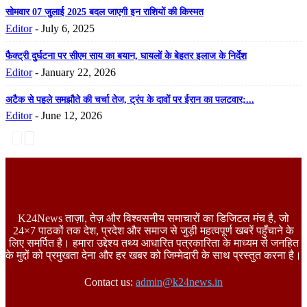
सोमवार 07 जुलाई 2025 बदल जाएगी इन राशियों की किस्मत
Editor
-
July 6, 2025
फैक्ट्री दुर्घटना पर सीएम साय का बयान, घायलों के बेहतर इलाज के निर्देश
Editor
-
January 22, 2026
अटैक से पहले समझौते की चर्चा तेज, ट्रंप के दावों पर ईरान का पलटवार;...
Editor
-
June 12, 2026
K24News ताज़ा, तेज़ और विश्वसनीय समाचारों का डिजिटल मंच है, जो
24×7 पाठकों तक देश, प्रदेश और समाज से जुड़ी महत्वपूर्ण खबरें पहुँचाने के
लिए समर्पित है। हमारा उद्देश्य तथ्य आधारित पत्रकारिता के माध्यम से जनहित
के मुद्दों को प्रमुखता देना और हर खबर को जिम्मेदारी के साथ प्रस्तुत करना है।
Contact us:
admin@k24news.in