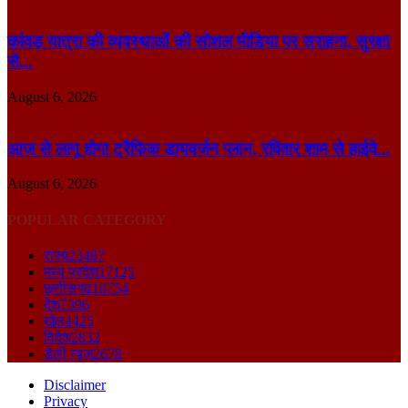
कांवड़ यात्रा की व्यवस्थाओं की सोशल मीडिया पर सराहना, सुरक्षा
से...
August 6, 2026
आज से लागू होगा ट्रैफिक डायवर्जन प्लान, रविवार शाम से हाईवे...
August 6, 2026
POPULAR CATEGORY
राज्य
23487
मध्य प्रदेश
17125
छत्तीसगढ़
10754
देश
7396
खेल
4425
विदेश
2832
डेली न्यूज़
2678
Disclaimer
Privacy