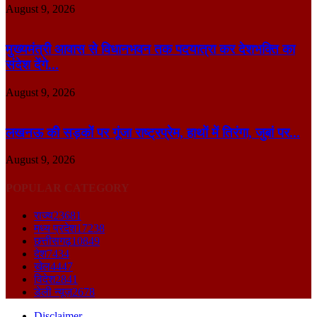
August 9, 2026
मुख्यमंत्री आवास से विधानभवन तक पदयात्रा कर देशभक्ति का
संदेश देंगे...
August 9, 2026
लखनऊ की सड़कों पर गूंजा राष्ट्रप्रेम, हाथों में तिरंगा, जुबां पर...
August 9, 2026
POPULAR CATEGORY
राज्य
23681
मध्य प्रदेश
17238
छत्तीसगढ़
10849
देश
7434
खेल
4447
विदेश
2841
डेली न्यूज़
2678
Disclaimer