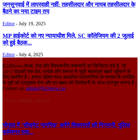
जनसुनवाई में लापरवाही नहीं: तहसीलदार और नायब तहसीलदार के
बैठने का नया टाइम तय
Editor
-
July 19, 2025
MP हाईकोर्ट को नए न्यायाधीश मिले, SC कॉलेजियम की 2 जुलाई
को हुई बैठक...
Editor
-
July 4, 2025
K24News ताज़ा, तेज़ और विश्वसनीय समाचारों का डिजिटल मंच है, जो
24×7 पाठकों तक देश, प्रदेश और समाज से जुड़ी महत्वपूर्ण खबरें पहुँचाने के
लिए समर्पित है। हमारा उद्देश्य तथ्य आधारित पत्रकारिता के माध्यम से जनहित
के मुद्दों को प्रमुखता देना और हर खबर को जिम्मेदारी के साथ प्रस्तुत करना है।
Contact us:
admin@k24news.in
EVEN MORE NEWS
भोपाल में ‘सीक्रेट नागरिक’ करेंगे शिकायतों की निगरानी, पुलिस
कमिश्नर तक...