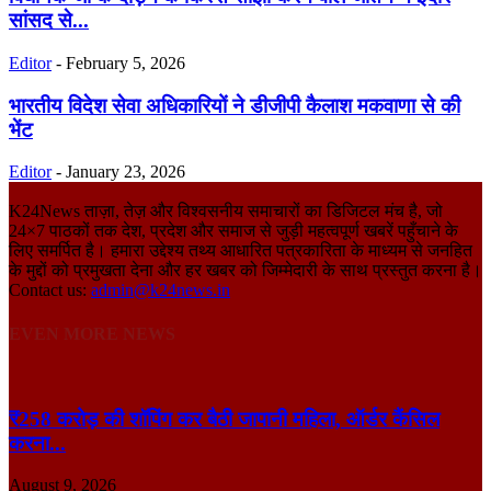
सांसद से...
Editor
-
February 5, 2026
भारतीय विदेश सेवा अधिकारियों ने डीजीपी कैलाश मकवाणा से की
भेंट
Editor
-
January 23, 2026
K24News ताज़ा, तेज़ और विश्वसनीय समाचारों का डिजिटल मंच है, जो
24×7 पाठकों तक देश, प्रदेश और समाज से जुड़ी महत्वपूर्ण खबरें पहुँचाने के
लिए समर्पित है। हमारा उद्देश्य तथ्य आधारित पत्रकारिता के माध्यम से जनहित
के मुद्दों को प्रमुखता देना और हर खबर को जिम्मेदारी के साथ प्रस्तुत करना है।
Contact us:
admin@k24news.in
EVEN MORE NEWS
₹258 करोड़ की शॉपिंग कर बैठी जापानी महिला, ऑर्डर कैंसिल
करना...
August 9, 2026