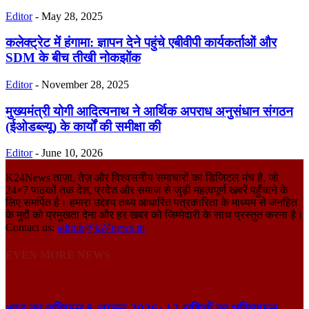
Editor
-
May 28, 2025
कलेक्ट्रेट में हंगामा: ज्ञापन देने पहुंचे एबीवीपी कार्यकर्ताओं और
SDM के बीच तीखी नोकझोंक
Editor
-
November 28, 2025
मुख्यमंत्री योगी आदित्यनाथ ने आर्थिक अपराध अनुसंधान संगठन
(ईओडब्ल्यू) के कार्यों की समीक्षा की
Editor
-
June 10, 2026
K24News ताज़ा, तेज़ और विश्वसनीय समाचारों का डिजिटल मंच है, जो
24×7 पाठकों तक देश, प्रदेश और समाज से जुड़ी महत्वपूर्ण खबरें पहुँचाने के
लिए समर्पित है। हमारा उद्देश्य तथ्य आधारित पत्रकारिता के माध्यम से जनहित
के मुद्दों को प्रमुखता देना और हर खबर को जिम्मेदारी के साथ प्रस्तुत करना है।
Contact us:
admin@k24news.in
EVEN MORE NEWS
आज का राशिफल 8 अगस्त 2026: 12 राशियों का भविष्यफल,