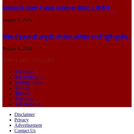
महाकाल के दरबार में उमड़ा आस्था का सैलाब, 8 दिनों में...
August 9, 2026
विदेश में इलाज की अनुमति को लेकर अभिषेक बनर्जी पहुंचे सुप्रीम...
August 9, 2026
POPULAR CATEGORY
राज्य
23664
मध्य प्रदेश
17232
छत्तीसगढ़
10844
देश
7430
खेल
4447
विदेश
2836
डेली न्यूज़
2678
Disclaimer
Privacy
Advertisement
Contact Us