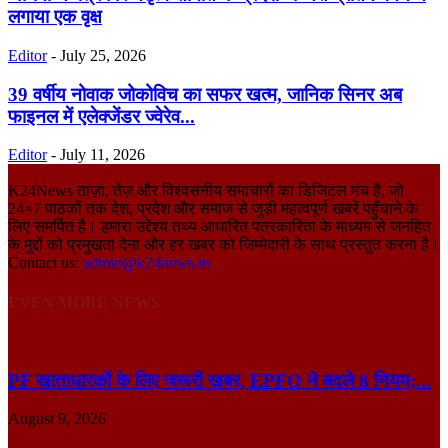
लगाया एक वृक्ष
Editor
-
July 25, 2026
39 वर्षीय नोवाक जोकोविच का सफर खत्म, जानिक सिनर अब
फाइनल में एलेक्जेंडर ज्वेरेव...
Editor
-
July 11, 2026
K24News ताज़ा, तेज़ और विश्वसनीय समाचारों का डिजिटल मंच है, जो
24×7 पाठकों तक देश, प्रदेश और समाज से जुड़ी महत्वपूर्ण खबरें पहुँचाने के
लिए समर्पित है। हमारा उद्देश्य तथ्य आधारित पत्रकारिता के माध्यम से जनहित
के मुद्दों को प्रमुखता देना और हर खबर को जिम्मेदारी के साथ प्रस्तुत करना है।
Contact us:
admin@k24news.in
EVEN MORE NEWS
PF खाताधारकों के लिए जरूरी खबर, EPFO ने बदले 8 नियम;...
August 9, 2026