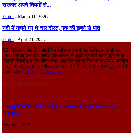
सरकार अपने नियमों से...
Editor
-
March 11, 2026
नदी में नहाने गए थे चार दोस्त, एक की डूबने से मौत
Editor
-
April 24, 2025
K24News ताज़ा, तेज़ और विश्वसनीय समाचारों का डिजिटल मंच है, जो
24×7 पाठकों तक देश, प्रदेश और समाज से जुड़ी महत्वपूर्ण खबरें पहुँचाने के
लिए समर्पित है। हमारा उद्देश्य तथ्य आधारित पत्रकारिता के माध्यम से जनहित
के मुद्दों को प्रमुखता देना और हर खबर को जिम्मेदारी के साथ प्रस्तुत करना है।
Contact us:
admin@k24news.in
EVEN MORE NEWS
Durg में अवैध खनिज परिवहन करने वाले वाहनों पर शिकंजा,
लगाया...
August 8, 2026