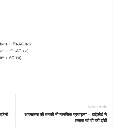
 भोजन + नॉन-AC बस)
भोजन + नॉन-AC बस)
भोजन + AC बस)
Next article
्रेनों
‘आत्महत्या की धमकी भी मानसिक प्रताड़ना’ – हाईकोर्ट ने
तलाक को दी हरी झंडी