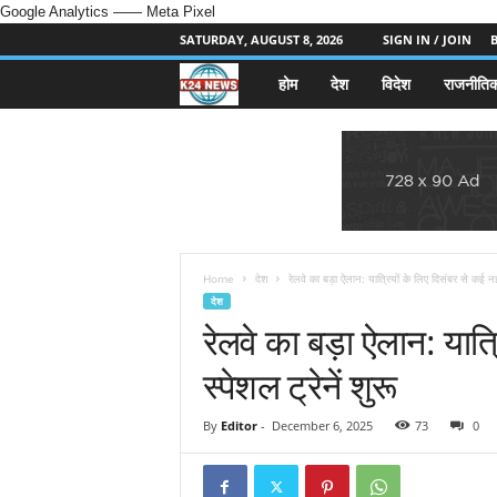
Google Analytics
—— Meta Pixel
SATURDAY, AUGUST 8, 2026
SIGN IN / JOIN
होम
देश
विदेश
राजनीति
k
2
4
n
e
Home
देश
रेलवे का बड़ा ऐलान: यात्रियों के लिए दिसंबर से कई न
देश
रेलवे का बड़ा ऐलान: यात्
w
स्पेशल ट्रेनें शुरू
s
.
By
Editor
-
December 6, 2025
73
0
i