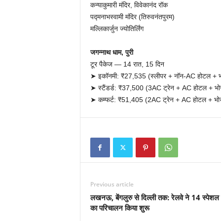
कन्याकुमारी मंदिर, विवेकानंद रॉक
पद्मनाभस्वामी मंदिर (तिरुवनंतपुरम)
मल्लिकार्जुन ज्योतिर्लिंग
जगन्नाथ धाम, पुरी
टूर पैकेज — 14 रात, 15 दिन
➤ इकॉनमी: ₹27,535 (स्लीपर + नॉन-AC होटल +
➤ स्टैंडर्ड: ₹37,500 (3AC ट्रेन + AC होटल + 
➤ कम्फर्ट: ₹51,405 (2AC ट्रेन + AC होटल + 
Previous article
लखनऊ, बेंगलुरु से दिल्ली तक: रेलवे ने 14 स्पेशल ट
का परिचालन किया शुरू