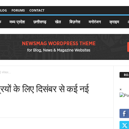
BLOG
FORUMS
CONTACT
क
मध्य प्रदेश
छत्तीसगढ़
खेल
बिज़नेस
मनोरंजन
क्राइम
अ
ई स्पेशल...
RO.
रियों के लिए दिसंबर से कई नई
×