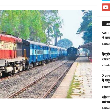
EDI
SAIL म
ने कम
Editor
केंद्र
रखरखा
admi
2 लाख
में चत
Editor
खौफना
दर्दना
Editor