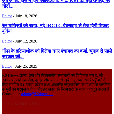
अब आपके हाथ में होंगे प्लास्टिक के नोट, RBI की बड़ी तैयारी, नए
नोटों...
Editor
-
July 18, 2026
रेल यात्रियों को राहत, नई IRCTC वेबसाइट से तेज होगी टिकट
बुकिंग
Editor
-
July 12, 2026
गोंडा के इटियाथोक को मिलेगा नगर पंचायत का दर्जा, चुनाव से पहले
सरकार की...
Editor
-
July 25, 2025
K24News ताज़ा, तेज़ और विश्वसनीय समाचारों का डिजिटल मंच है, जो
24×7 पाठकों तक देश, प्रदेश और समाज से जुड़ी महत्वपूर्ण खबरें पहुँचाने के
लिए समर्पित है। हमारा उद्देश्य तथ्य आधारित पत्रकारिता के माध्यम से जनहित
के मुद्दों को प्रमुखता देना और हर खबर को जिम्मेदारी के साथ प्रस्तुत करना है।
Contact us:
admin@k24news.in
EVEN MORE NEWS