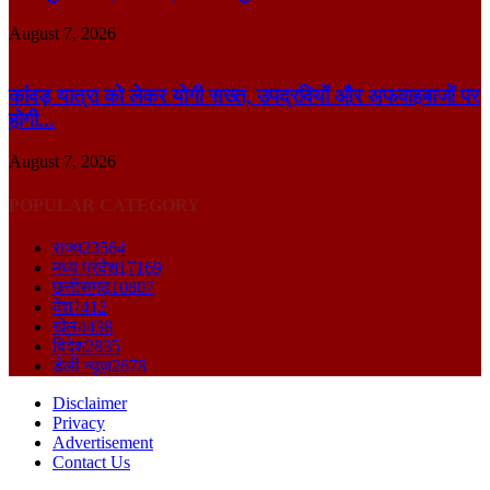
August 7, 2026
कांवड़ यात्रा को लेकर योगी सख्त, उपद्रवियों और अफवाहबाजों पर
होगी...
August 7, 2026
POPULAR CATEGORY
राज्य
23564
मध्य प्रदेश
17169
छत्तीसगढ़
10807
देश
7412
खेल
4438
विदेश
2835
डेली न्यूज़
2678
Disclaimer
Privacy
Advertisement
Contact Us