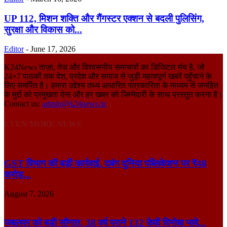
UP 112, मिशन शक्ति और गैंगस्टर एक्शन से बदली पुलिसिंग,
सुरक्षा और विकास को...
Editor
-
June 17, 2026
K24News ताज़ा, तेज़ और विश्वसनीय समाचारों का डिजिटल मंच है, जो
24×7 पाठकों तक देश, प्रदेश और समाज से जुड़ी महत्वपूर्ण खबरें पहुँचाने के
लिए समर्पित है। हमारा उद्देश्य तथ्य आधारित पत्रकारिता के माध्यम से जनहित
के मुद्दों को प्रमुखता देना और हर खबर को जिम्मेदारी के साथ प्रस्तुत करना है।
Contact us:
admin@k24news.in
EVEN MORE NEWS
GST विभाग की बड़ी कार्रवाई, दबंग दुनिया पब्लिकेशन पर ₹48
करोड़...
August 7, 2026
जबलपुर को बड़ी सौगात, 38 वर्ष पुराने 132 केवी विनोबा भावे...