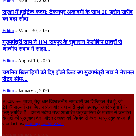
Editor
-
March 12, 2025
सुरक्षा में हाईटेक कदम: टेकनपुर अकादमी के साथ 20 ड्रोन खरीद
का बड़ा सौदा
Editor
-
March 30, 2026
मुख्यमंत्री साय ने IIM रायपुर के सुशासन फेलोशिप छात्रों से
आत्मीय संवाद में साझा...
Editor
-
August 10, 2025
चयनित खिलाड़ियों को दिए हॉकी किट उप मुख्यमंत्री साव ने नेशनल
सेंटर ऑफ...
Editor
-
January 2, 2026
K24News ताज़ा, तेज़ और विश्वसनीय समाचारों का डिजिटल मंच है, जो
24×7 पाठकों तक देश, प्रदेश और समाज से जुड़ी महत्वपूर्ण खबरें पहुँचाने के
लिए समर्पित है। हमारा उद्देश्य तथ्य आधारित पत्रकारिता के माध्यम से जनहित
के मुद्दों को प्रमुखता देना और हर खबर को जिम्मेदारी के साथ प्रस्तुत करना है।
Contact us:
admin@k24news.in
EVEN MORE NEWS