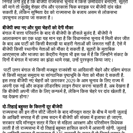
निगाहें लगी हुई हैं कि बीजेपी राज्यसभा चुनाव में किसे उम्मीदवार बनाएगी. सूत्रों
की माने तो सुखेंदु शेखर रॉय और प्रकाश चिक बराइक पर बीजेपी दांव खेल
सकती है, लेकिन सुष्मिता देव को राज्यसभा के बजाय असम से लोकसभा
उपचुनाव लड़ाया जा सकता है।
बीजेपी क्या नए और युवा चेहरों को देगी मौका
बंगाल में सत्ता परिवर्तन के बाद से बीजेपी के हौसले बुलंद है. बीजेपी ने
आलाकमान का एक धड़ा यह मान रहा है कि विधानसभा चुनाव में मिली बंपर जीत
के बाद अब पार्टी को किसी बैसाखी या बाहरी नेताओं की जरूरत नहीं है. ऐसे में
बीजेपी किसी स्थानीय नेताओं को मौका दे सकती है. सूत्रों के मुताबिक
आरएसएस और भाजपा का केंद्रीय नेतृत्व भी इस पक्ष में है कि जिन्होंने संकट के
दिनों में बंगाल में भाजपा का झंडा थामे रखा, उन्हें पुरस्कृत किया जाए।
पार्टी उत्तर बंगाल से किसी मजबूत राजवंशी या आदिवासी चेहरे और दक्षिण बंगाल
से किसी मतुआ समुदाय या सांगठनिक पृष्ठभूमि के नेता को मौका दे सकती है.
इस तरह बीजेपी नए चेहरों को उतारकर 2029 के आम चुनाव के लिए राज्य में
अपनी एक नई और कड़क लीडरशिप लाइन तैयार करना चाहती है. अब देखना है
कि बीजेपी अपनी जीत के लिए कन्फर्म है, लेकिन किस चेहरे पर दांव खेलती है,
यह देखना होगा?
दो-तिहाई बहुमत के कितनी दूर बीजेपी
राज्यसभा की इन तीन सीटें जीतने के बाद मॉनसून सत्र के बीच में यानी जुलाई
के आखिरी सप्ताह में ही उच्च सदन में बीजेपी की संख्या में इजाफा हो जाएगा.
सरकार यदि मॉनसून सत्र में फिर से महिला आरक्षण और परिसीमन विधेयक
लाती है तो राज्यसभा में दो तिहाई बहुमत हासिल करने में आसानी रहेगी. जुलाई