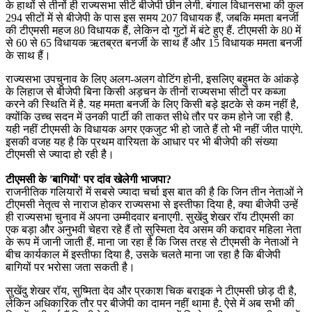
के हाथों से तीनों ही राज्यसभा सीटें बीजेपी छीन लेगी. बंगाल विधानसभा की कुल
294 सीटों में से बीजेपी के पास इस समय 207 विधायक हैं, जबकि ममता बनर्जी
की टीएमसी महज 80 विधायक हैं, लेकिन दो गुटों में बंटे हुए हैं. टीएमसी के 80 में
से 60 से 65 विधायक ऋतब्रत बनर्जी के साथ हैं और 15 विधायक ममता बनर्जी
के साथ हैं।
राज्यसभा उपचुनाव के लिए अलग-अलग वोटिंग होनी, इसलिए बहुमत के आंकड़े
के लिहाज से बीजेपी बिना किसी अड़चन के तीनों राज्यसभा सीटों पर कब्जा
करने की स्थिति में है. यह ममता बनर्जी के लिए किसी बड़े झटके से कम नहीं है,
क्योंकि उच्च सदन में उनकी पार्टी की ताकत सीधे तौर पर कम होने जा रही है.
यही नहीं टीएमसी के विधायक अगर एकजुट भी हो जाते हैं तो भी नहीं जीत पाएंगे.
इसकी वजह यह है कि प्रथम वारियता के आधार पर भी बीजेपी की संख्या
टीएमसी से ज्यादा हो रही है।
टीएमसी के 'बागियों' पर दांव खेलेगी भाजपा?
राजनीतिक गलियारों में सबसे ज्यादा चर्चा इस बात की है कि जिन तीन नेताओं ने
टीएमसी नेतृत्व से नाराज होकर राज्यसभा से इस्तीफा दिया है, क्या बीजेपी उन्हें
ही राज्यसभा चुनाव में अपना उम्मीदवार बनाएगी. सुखेंदु शेखर रॉय टीएमसी का
एक बड़ा और अनुभवी चेहरा रहे हैं तो सुस्मिता देव असम की कद्दावर महिला नेता
के रूप में जानी जाती हैं. माना जा रहा है कि जिस तरह से टीएमसी के नेताओं ने
बीच कार्यकाल में इस्तीफा दिया है, उसके चलते माना जा रहा है कि बीजेपी
बागियों पर भरोसा जता सकती है।
सुखेंदु शेखर रॉय, सुष्मिता देव और प्रकाश चिक बराइक ने टीएमसी छोड़ दी है,
लेकिन अधिकारिक तौर पर बीजेपी का दामन नहीं थामा है. ऐसे में अब सभी की