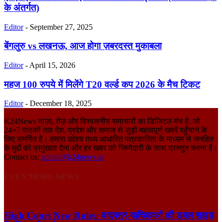
के अंतर्गत)
Editor
-
September 27, 2025
बेंगलुरु vs लखनऊ, आज होगा ज़बरदस्त मुकाबला
Editor
-
April 15, 2026
महज 100 रुपये में मिलेंगे T20 वर्ल्ड कप 2026 के मैच टिकट
Editor
-
December 18, 2025
K24News ताज़ा, तेज़ और विश्वसनीय समाचारों का डिजिटल मंच है, जो
24×7 पाठकों तक देश, प्रदेश और समाज से जुड़ी महत्वपूर्ण खबरें पहुँचाने के
लिए समर्पित है। हमारा उद्देश्य तथ्य आधारित पत्रकारिता के माध्यम से जनहित
के मुद्दों को प्रमुखता देना और हर खबर को जिम्मेदारी के साथ प्रस्तुत करना है।
Contact us:
admin@k24news.in
EVEN MORE NEWS
High Court New Rules: वादपत्र-याचिकाओं की डबल साइड